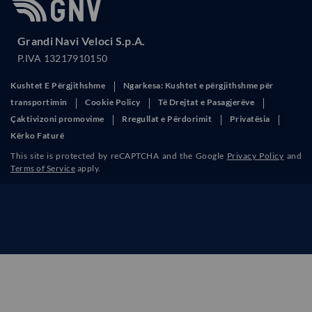
Grandi Navi Veloci S.p.A.
P.IVA 13217910150
Kushtet E Përgjithshme
Ngarkesa: Kushtet e përgjithshme për
transportimin
Cookie Policy
Të Drejtat e Pasagjerëve
Çaktivizoni promovime
Rregullat e Përdorimit
Privatësia
Kërko Faturë
This site is protected by reCAPTCHA and the Google
Privacy Policy
and
Terms of Service
apply.