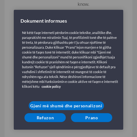
Dokument informues
Në këtë faqe interneti përdorim cookie teknike, analitike dhe,
paraprakisht me miratimin Tuaj, të profilizimit tonë dhe të palëve
të treta, të përdorura gjithashtu për t'ju ofruar njoftime të
personalizuara. Duke klikuar "Prano" lejon marrjen e të gjitha
cookie të faqes tonë të internetit; duke klikuar mbi "Gjeni më
shumë dhe personalizoni" mund të personifikoni zgjedhjet tuaja
kundrejt cookie të pranishëm në faqen e internetit. Klikoni
butonin "Refuzon" sjell qëndrimin e përzgjedhjeve të default pra
vazhdimi i shfletimit të internetit në mungesë të cookie të
ndryshëm nga ata teknik. Nëse dëshironi informacione të
mëtejshme mbi funksionimin e cookie aktive në faqen e internetit
klikoni këtu
cookie policy
Gjeni më shumë dhe personalizoni
Refuzon
Prano