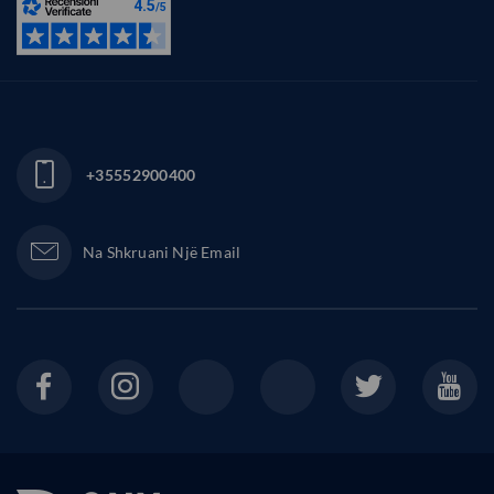
+35552900400
Na Shkruani Një Email