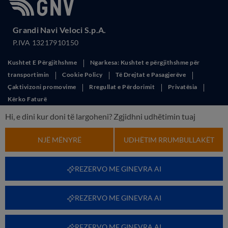
Grandi Navi Veloci S.p.A.
P.IVA 13217910150
Kushtet E Përgjithshme
Ngarkesa: Kushtet e përgjithshme për
transportimin
Cookie Policy
Të Drejtat e Pasagjerëve
Çaktivizoni promovime
Rregullat e Përdorimit
Privatësia
Kërko Faturë
This site is protected by reCAPTCHA and the Google
Privacy Policy
and
Hi, e dini kur doni të largoheni? Zgjidhni udhëtimin tuaj
Terms of Service
apply.
NJË MËNYRË
UDHËTIM RRUMBULLAKËT
REZERVO ME GINEVRA AI
REZERVO ME GINEVRA AI
REZERVO ME GINEVRA AI