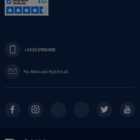
+35552900400
Na Shkruani Një Email