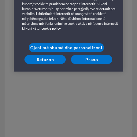
kundrejt cookie të pranishëm në faqen e internetit. Klikoni
butonin "Refuzon" sjell qëndrimin e përzgjedhjeve të default pra
vazhdimi i shfletimit të internetit në mungesë të cookie të
ndryshëm nga ata teknik. Nëse dëshironi informacione të
mëtejshme mbi funksionimin e cookie aktive në faqen e internetit
klikoni këtu
cookie policy
Gjeni më shumë dhe personalizoni
Refuzon
Prano