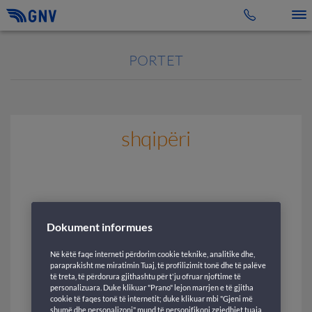
Toggle 
PORTET
shqipëri
Dokument informues
Në këtë faqe interneti përdorim cookie teknike, analitike dhe,
paraprakisht me miratimin Tuaj, të profilizimit tonë dhe të palëve
të treta, të përdorura gjithashtu për t'ju ofruar njoftime të
personalizuara. Duke klikuar "Prano" lejon marrjen e të gjitha
cookie të faqes tonë të internetit; duke klikuar mbi "Gjeni më
shumë dhe personalizoni" mund të personifikoni zgjedhjet tuaja